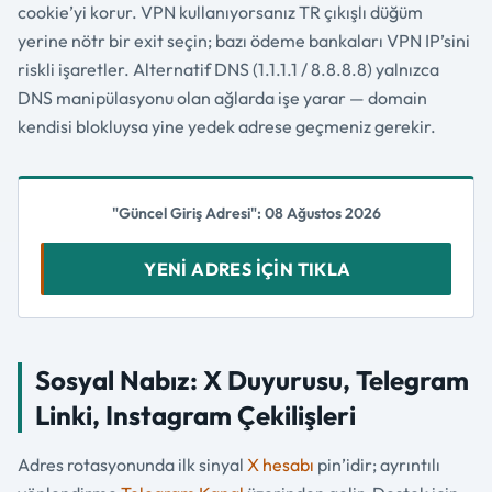
cookie’yi korur. VPN kullanıyorsanız TR çıkışlı düğüm
yerine nötr bir exit seçin; bazı ödeme bankaları VPN IP’sini
riskli işaretler. Alternatif DNS (1.1.1.1 / 8.8.8.8) yalnızca
DNS manipülasyonu olan ağlarda işe yarar — domain
kendisi blokluysa yine yedek adrese geçmeniz gerekir.
"Güncel Giriş Adresi": 08 Ağustos 2026
YENI ADRES IÇIN TIKLA
Sosyal Nabız: X Duyurusu, Telegram
Linki, Instagram Çekilişleri
Adres rotasyonunda ilk sinyal
X hesabı
pin’idir; ayrıntılı