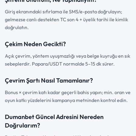
Giriş ekranındaki sıfırlama ile SMS/e-posta doğrulayın;
gelmezse canlı destekten TC son 4 + üyelik tarihi ile kimlik
doğrulatın.
Çekim Neden Gecikti?
Açık çevrim, yöntem uyuşmazlığı veya belge kuyruğu en sık
sebeplerdir. Papara/USDT normalde 5–15 dk sürer.
Çevrim Şartı Nasıl Tamamlanır?
Bonus × çevrim katı kadar geçerli bahis yapın; min. oran ve
oyun katkı yüzdelerini kampanya metninden kontrol edin.
Dumanbet Güncel Adresini Nereden
Doğrularım?