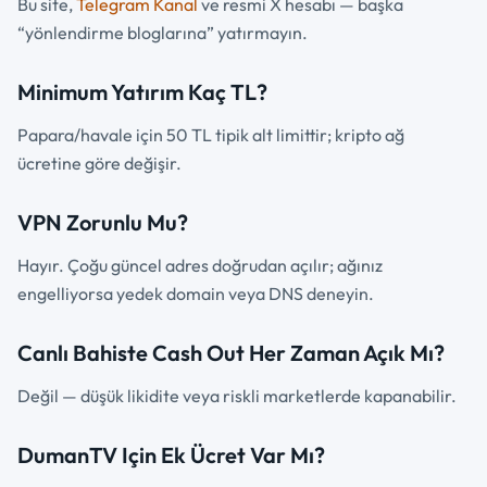
Bu site,
Telegram Kanal
ve resmi X hesabı — başka
“yönlendirme bloglarına” yatırmayın.
Minimum Yatırım Kaç TL?
Papara/havale için 50 TL tipik alt limittir; kripto ağ
ücretine göre değişir.
VPN Zorunlu Mu?
Hayır. Çoğu güncel adres doğrudan açılır; ağınız
engelliyorsa yedek domain veya DNS deneyin.
Canlı Bahiste Cash Out Her Zaman Açık Mı?
Değil — düşük likidite veya riskli marketlerde kapanabilir.
DumanTV Için Ek Ücret Var Mı?