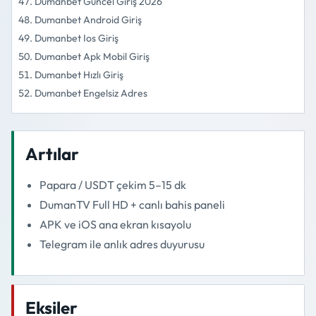
Dumanbet Güncel Giriş 2026
Dumanbet Android Giriş
Dumanbet Ios Giriş
Dumanbet Apk Mobil Giriş
Dumanbet Hızlı Giriş
Dumanbet Engelsiz Adres
Artılar
Papara / USDT çekim 5–15 dk
DumanTV Full HD + canlı bahis paneli
APK ve iOS ana ekran kısayolu
Telegram ile anlık adres duyurusu
Eksiler