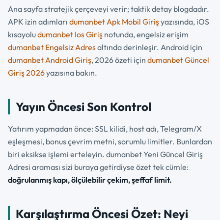
Ana sayfa stratejik çerçeveyi verir; taktik detay blogdadır.
APK izin adımları
dumanbet Apk Mobil Giriş
yazısında, iOS
kısayolu
dumanbet Ios Giriş
notunda, engelsiz erişim
dumanbet Engelsiz Adres
altında derinleşir. Android için
dumanbet Android Giriş
, 2026 özeti için
dumanbet Güncel
Giriş 2026
yazısına bakın.
Yayın Öncesi Son Kontrol
Yatırım yapmadan önce: SSL kilidi, host adı, Telegram/X
eşleşmesi, bonus çevrim metni, sorumlu limitler. Bunlardan
biri eksikse işlemi erteleyin. dumanbet Yeni Güncel Giriş
Adresi araması sizi buraya getirdiyse özet tek cümle:
doğrulanmış kapı, ölçülebilir çekim, şeffaf limit.
Karşılaştırma Öncesi Özet: Neyi