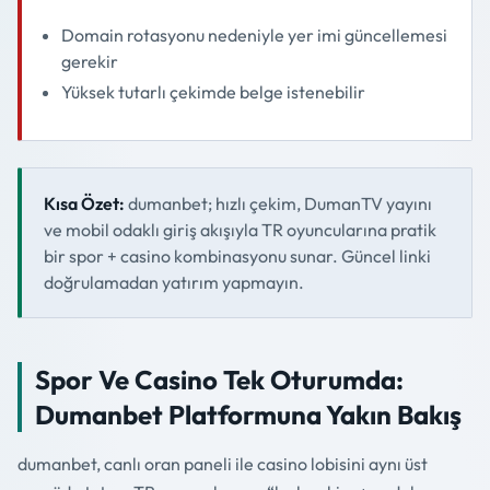
Domain rotasyonu nedeniyle yer imi güncellemesi
gerekir
Yüksek tutarlı çekimde belge istenebilir
Kısa Özet:
dumanbet; hızlı çekim, DumanTV yayını
ve mobil odaklı giriş akışıyla TR oyuncularına pratik
bir spor + casino kombinasyonu sunar. Güncel linki
doğrulamadan yatırım yapmayın.
Spor Ve Casino Tek Oturumda:
Dumanbet Platformuna Yakın Bakış
dumanbet, canlı oran paneli ile casino lobisini aynı üst