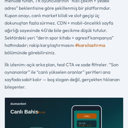
menüde tutan, TR oyuncularının “hızlı çekim + yedek
adres” beklentisine göre şekillenmiş bir platformdur.
Kupon onayı, canlı market kilidi ve slot geçişi üç
dokunuştan fazla sürmez. CDN + mobil-öncelikli sayfa
ağırlığı sayesinde 4G’de bile gecikme düşük tutulur.
Sektördeki yeri “derin spor kitabı + agresif kampanya”
hattındadır; rakip karşılaştırmasını
#karsilastirma
bölümünde görebilirsiniz.
İlk izlenim: açık arka plan, teal CTA ve sade filtreler. “Son
oynananlar” ile “canlı yükselen oranlar” şeritleri ana
sayfada sabit kalır — boş slogan değil, gerçekten tıklanan
bileşenler.