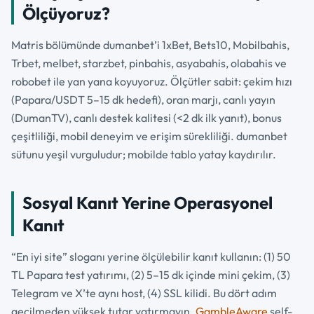
Ölçüyoruz?
Matris bölümünde dumanbet’i 1xBet, Bets10, Mobilbahis,
Trbet, melbet, starzbet, pinbahis, asyabahis, olabahis ve
robobet ile yan yana koyuyoruz. Ölçütler sabit: çekim hızı
(Papara/USDT 5–15 dk hedefi), oran marjı, canlı yayın
(DumanTV), canlı destek kalitesi (<2 dk ilk yanıt), bonus
çeşitliliği, mobil deneyim ve erişim sürekliliği. dumanbet
sütunu yeşil vurguludur; mobilde tablo yatay kaydırılır.
Sosyal Kanıt Yerine Operasyonel
Kanıt
“En iyi site” sloganı yerine ölçülebilir kanıt kullanın: (1) 50
TL Papara test yatırımı, (2) 5–15 dk içinde mini çekim, (3)
Telegram ve X’te aynı host, (4) SSL kilidi. Bu dört adım
geçilmeden yüksek tutar yatırmayın.
GambleAware
self-