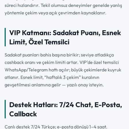
süreci hızlandırır. Tekil olumsuz deneyimler genelde yanlış
yöntemle çekim veya açık çevrimden kaynaklanır.
VIP Katmanı: Sadakat Puanı, Esnek
Limit, Özel Temsilci
Sadakat puanları bahis başına birikir; seviye atladıkça
cashback oranı ve çekim limiti artar. VIP’de özel temsilci
WhatsApp/Telegram hattı açılır; büyük çekimlerde kuyruk
atlanır. Esnek limit, “haftalık 3 çekim” kuralının
gevşetilmesi anlamına gelir — yazılı onay isteyin.
Destek Hatları: 7/24 Chat, E-Posta,
Callback
Canlı destek 7/24 Türkçe; e-posta dönüşü 1–4 saat.