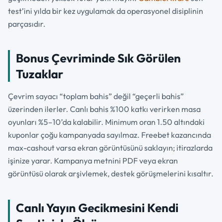
test’ini yılda bir kez uygulamak da operasyonel disiplinin
parçasıdır.
Bonus Çevriminde Sık Görülen
Tuzaklar
Çevrim sayacı “toplam bahis” değil “geçerli bahis”
üzerinden ilerler. Canlı bahis %100 katkı verirken masa
oyunları %5–10’da kalabilir. Minimum oran 1.50 altındaki
kuponlar çoğu kampanyada sayılmaz. Freebet kazancında
max-cashout varsa ekran görüntüsünü saklayın; itirazlarda
işinize yarar. Kampanya metnini PDF veya ekran
görüntüsü olarak arşivlemek, destek görüşmelerini kısaltır.
Canlı Yayın Gecikmesini Kendi